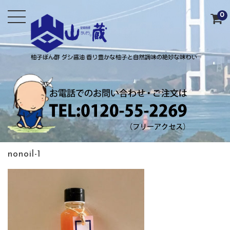
0
nonoil-1