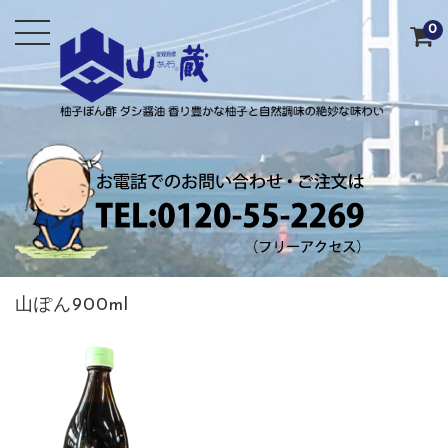
0
山ぽん900ml