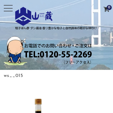
0
ws__015